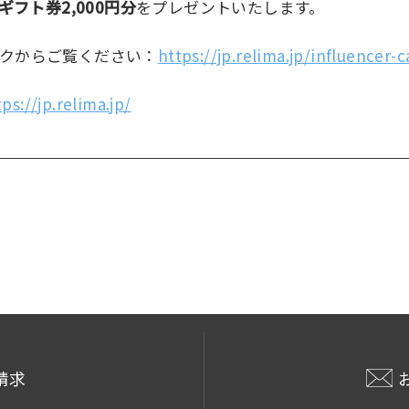
nギフト券2,000円分
をプレゼントいたします。
クからご覧ください：
https://jp.relima.jp/influencer-
tps://jp.relima.jp/
請求