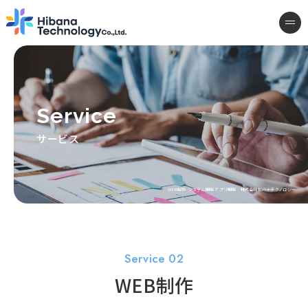
システム開発 アプリ開発 株式会社
me
Service
サービス
WEB制作- システム開発 アプリ開発 株式会社ヒバナテクノロジー
Service 02
WEB制作